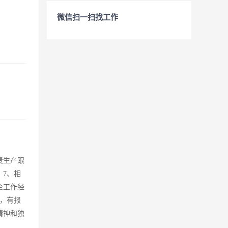
微信扫一扫找工作
责生产跟
；7、相
企工作经
，有报
精神和独