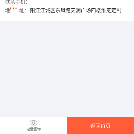
联系手机：
****
地 址：
阳江江城区东风路天润广场四楼维意定制
返回首页
电话咨询