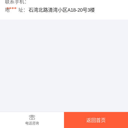
联系手机：
****
地 址：
石湾北路清湾小区A18-20号3楼
返回首页
电话咨询